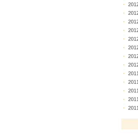
20
20
20
20
20
20
20
20
20
20
20
20
20