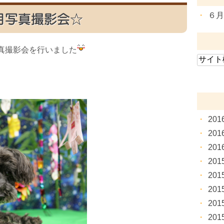
６
月写真撮影会☆
真撮影会を行いました
20
20
20
20
20
20
20
20