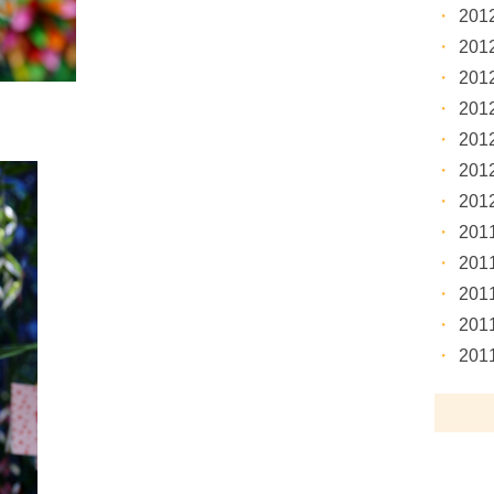
20
20
20
20
20
20
20
20
20
20
20
20